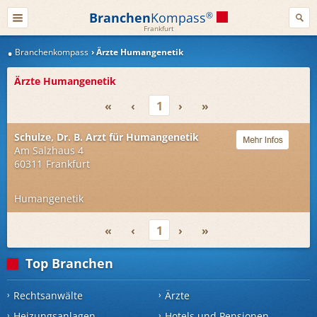
Branchen
Kompass
®
Frankfurt
Branchenkompass
Ärzte Humangenetik
Ärzte Humangenetik
«
‹
1
›
»
Schulze, Dr. B. Arzt für Humangenetik
Am Salzhaus 4
60311
Frankfurt
Humangenetik
«
‹
1
›
»
Top Branchen
Rechtsanwälte
Ärzte
Heizungsanlagen
Hotels und Pensionen