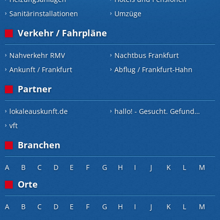
Sanitärinstallationen
Umzüge
Verkehr / Fahrpläne
Nahverkehr RMV
Nachtbus Frankfurt
Ankunft / Frankfurt
Abflug / Frankfurt-Hahn
Partner
lokaleauskunft.de
hallo! - Gesucht. Gefunden.
vft
Branchen
A
B
C
D
E
F
G
H
I
J
K
L
M
Orte
A
B
C
D
E
F
G
H
I
J
K
L
M