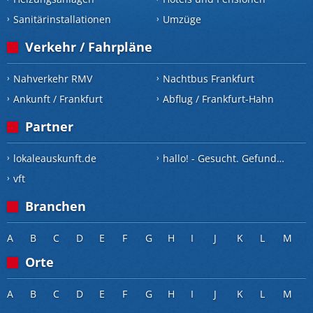
Sanitärinstallationen
Umzüge
Verkehr / Fahrpläne
Nahverkehr RMV
Nachtbus Frankfurt
Ankunft / Frankfurt
Abflug / Frankfurt-Hahn
Partner
lokaleauskunft.de
hallo! - Gesucht. Gefunden.
vft
Branchen
A
B
C
D
E
F
G
H
I
J
K
L
M
Orte
A
B
C
D
E
F
G
H
I
J
K
L
M