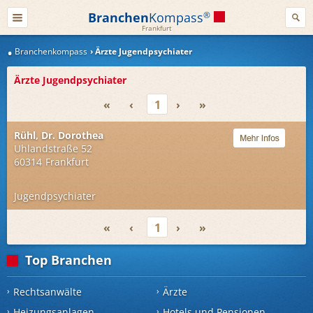
Branchen
Kompass
®
Frankfurt
Branchenkompass
Ärzte Jugendpsychiater
Ärzte Jugendpsychiater
«
‹
1
›
»
Rühl, Dr. Dorothea
Uhlandstraße 52
60314
Frankfurt
Jugendpsychiater
«
‹
1
›
»
Top Branchen
Rechtsanwälte
Ärzte
Heizungsanlagen
Hotels und Pensionen