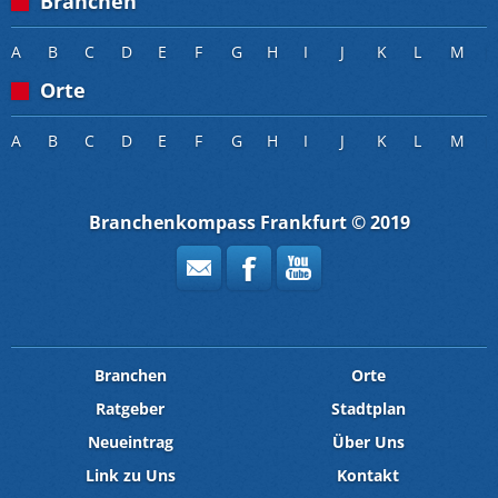
Branchen
A
B
C
D
E
F
G
H
I
J
K
L
M
Orte
A
B
C
D
E
F
G
H
I
J
K
L
M
Branchenkompass Frankfurt © 2019
Branchen
Orte
Ratgeber
Stadtplan
Neueintrag
Über Uns
Link zu Uns
Kontakt