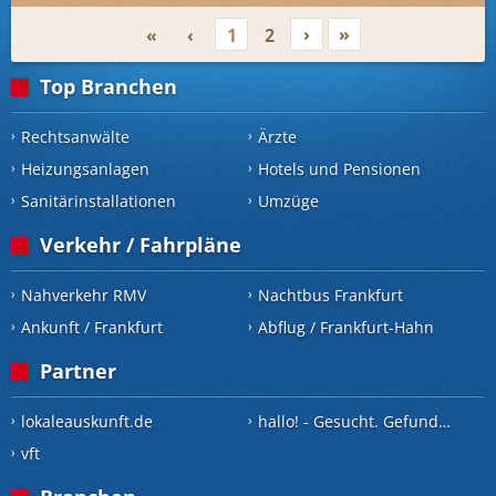
›
»
«
‹
1
2
Top Branchen
Rechtsanwälte
Ärzte
Heizungsanlagen
Hotels und Pensionen
Sanitärinstallationen
Umzüge
Verkehr / Fahrpläne
Nahverkehr RMV
Nachtbus Frankfurt
Ankunft / Frankfurt
Abflug / Frankfurt-Hahn
Partner
lokaleauskunft.de
hallo! - Gesucht. Gefunden.
vft