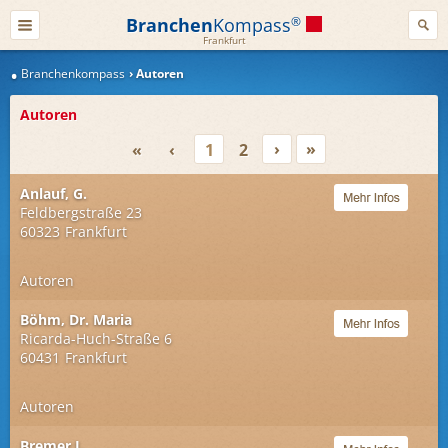
Branchen
Kompass
®
Frankfurt
Branchenkompass
Autoren
Autoren
›
»
«
‹
1
2
Anlauf, G.
Feldbergstraße 23
60323
Frankfurt
Autoren
Böhm, Dr. Maria
Ricarda-Huch-Straße 6
60431
Frankfurt
Autoren
Bremer J.