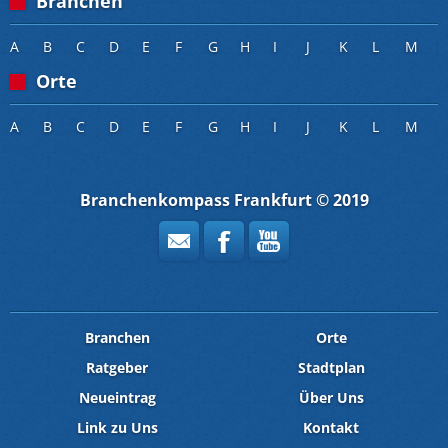
Branchen
A
B
C
D
E
F
G
H
I
J
K
L
M
Orte
A
B
C
D
E
F
G
H
I
J
K
L
M
Branchenkompass Frankfurt © 2019
Branchen
Orte
Ratgeber
Stadtplan
Neueintrag
Über Uns
Link zu Uns
Kontakt