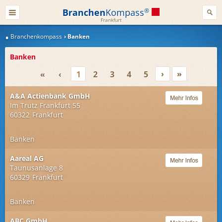
Branchen
Kompass
®
Frankfurt
Branchenkompass
Banken
Banken
›
»
«
‹
1
2
3
4
5
A&A Actienbank GmbH
Im Trutz Frankfurt 55
60322
Frankfurt
Banken
Aareal AG
Taunusanlage 8
60329
Frankfurt
Banken
ABC GmbH