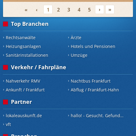
›
»
«
‹
1
2
3
4
5
Top Branchen
Rechtsanwälte
Ärzte
Heizungsanlagen
Hotels und Pensionen
Sanitärinstallationen
Umzüge
Verkehr / Fahrpläne
Nahverkehr RMV
Nachtbus Frankfurt
Ankunft / Frankfurt
Abflug / Frankfurt-Hahn
Partner
lokaleauskunft.de
hallo! - Gesucht. Gefunden.
vft