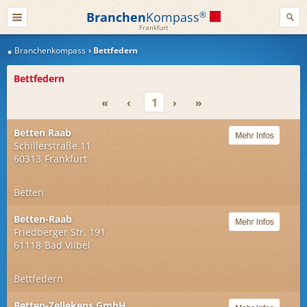
Branchen
Kompass
®
Frankfurt
Branchenkompass
Bettfedern
Bettfedern
«
‹
1
›
»
Betten Raab
Schillerstraße 11
60313
Frankfurt
Betten
Betten-Raab
Friedberger Str. 191
61118
Bad Vilbel
Bettfedern
Betten-Zellekens GmbH