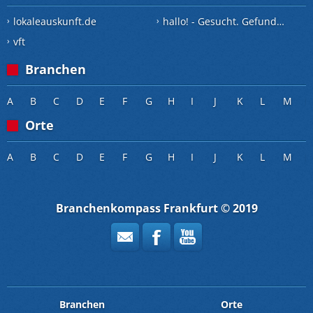
lokaleauskunft.de
hallo! - Gesucht. Gefunden.
vft
Branchen
A
B
C
D
E
F
G
H
I
J
K
L
M
Orte
A
B
C
D
E
F
G
H
I
J
K
L
M
Branchenkompass Frankfurt © 2019
Branchen
Orte