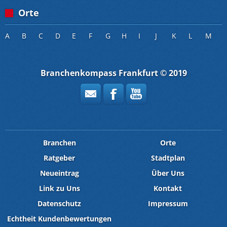
Orte
A
B
C
D
E
F
G
H
I
J
K
L
M
Branchenkompass Frankfurt © 2019
Branchen
Orte
Ratgeber
Stadtplan
Neueintrag
Über Uns
Link zu Uns
Kontakt
Datenschutz
Impressum
Echtheit Kundenbewertungen