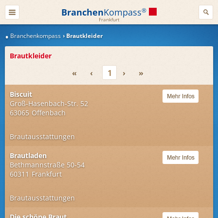
Branchen
Kompass
®
Frankfurt
Branchenkompass
Brautkleider
Brautkleider
«
‹
1
›
»
Biscuit
Groß-Hasenbach-Str. 52
63065
Offenbach
Brautausstattungen
Brautladen
Bethmannstraße 50-54
60311
Frankfurt
Brautausstattungen
Die schöne Braut