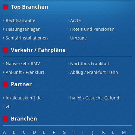
Top Branchen
Rechtsanwälte
Ärzte
Heizungsanlagen
Hotels und Pensionen
Sanitärinstallationen
Umzüge
Verkehr / Fahrpläne
Nahverkehr RMV
Nachtbus Frankfurt
Ankunft / Frankfurt
Abflug / Frankfurt-Hahn
Partner
lokaleauskunft.de
hallo! - Gesucht. Gefunden.
vft
Branchen
A
B
C
D
E
F
G
H
I
J
K
L
M