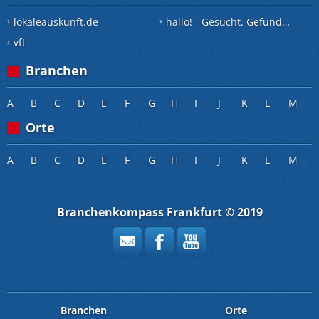
lokaleauskunft.de
hallo! - Gesucht. Gefunden.
vft
Branchen
A
B
C
D
E
F
G
H
I
J
K
L
M
Orte
A
B
C
D
E
F
G
H
I
J
K
L
M
Branchenkompass Frankfurt © 2019
Branchen
Orte