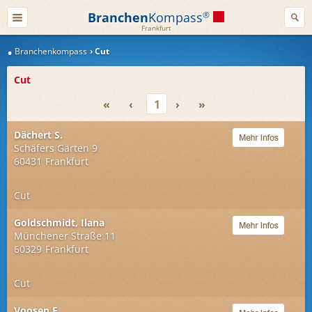
Branchen
Kompass
®
Frankfurt
Branchenkompass
Cut
Cut
«
‹
1
›
»
Dächert S.
Schäfers Gärten 9
60431
Frankfurt
Cut
Goldschmidt, Ilana
Münchener Straße 11
60329
Frankfurt
Cut
Voosen E.