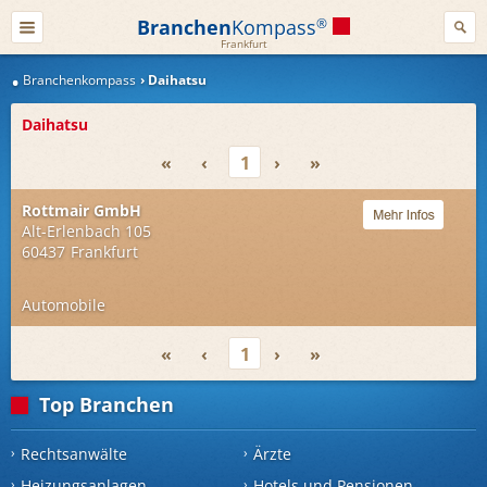
Branchen
Kompass
®
Frankfurt
Branchenkompass
Daihatsu
Daihatsu
«
‹
1
›
»
Rottmair GmbH
Alt-Erlenbach 105
60437
Frankfurt
Automobile
«
‹
1
›
»
Top Branchen
Rechtsanwälte
Ärzte
Heizungsanlagen
Hotels und Pensionen