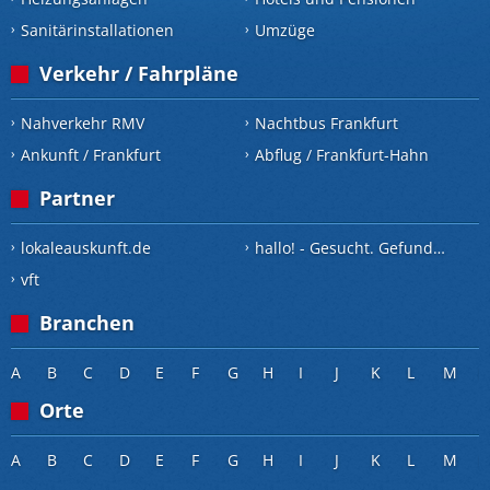
Sanitärinstallationen
Umzüge
Verkehr / Fahrpläne
Nahverkehr RMV
Nachtbus Frankfurt
Ankunft / Frankfurt
Abflug / Frankfurt-Hahn
Partner
lokaleauskunft.de
hallo! - Gesucht. Gefunden.
vft
Branchen
A
B
C
D
E
F
G
H
I
J
K
L
M
Orte
A
B
C
D
E
F
G
H
I
J
K
L
M