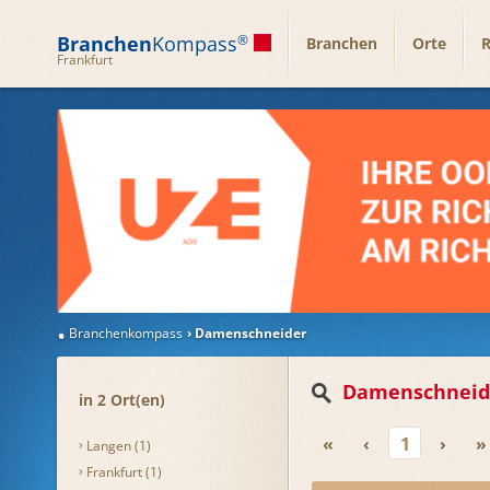
Branchen
Kompass
®
Branchen
Orte
R
Frankfurt
Branchenkompass
Damenschneider
Damenschneid
in 2 Ort(en)
«
‹
1
›
»
Langen (1)
Frankfurt (1)