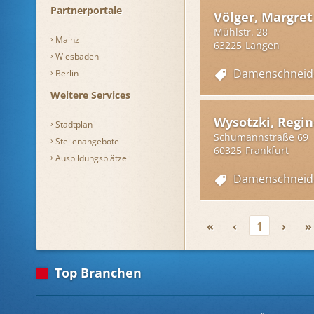
Partnerportale
Völger, Margret
Mühlstr. 28
Mainz
63225
Langen
Wiesbaden
Damenschneid
Berlin
Weitere Services
Wysotzki, Regi
Stadtplan
Schumannstraße 69
Stellenangebote
60325
Frankfurt
Ausbildungsplätze
Damenschneid
«
‹
1
›
»
Top Branchen