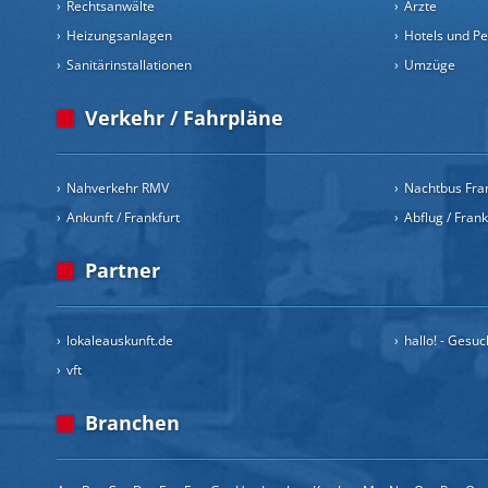
Rechtsanwälte
Ärzte
Heizungsanlagen
Hotels und P
Sanitärinstallationen
Umzüge
Verkehr / Fahrpläne
Nahverkehr RMV
Nachtbus Fra
Ankunft / Frankfurt
Abflug / Fran
Partner
lokaleauskunft.de
hallo! - Gesu
vft
Branchen