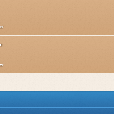
er
ne
er