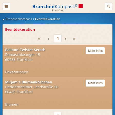
Branchen
Kompass
®
Frankfurt
Branchenkompass
Eventdekoration
Eventdekoration
«
‹
1
›
»
Balloon-Twister Sersch
Damaschkeanger 15
60488
Frankfurt
Dekorationen
Mirjam's Blumenkörbchen
Heddernheimer Landstraße 56
60439
Frankfurt
Blumen