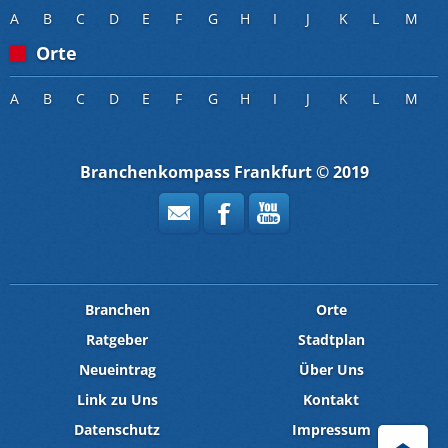
A
B
C
D
E
F
G
H
I
J
K
L
M
Orte
A
B
C
D
E
F
G
H
I
J
K
L
M
Branchenkompass Frankfurt © 2019
Branchen
Orte
Ratgeber
Stadtplan
Neueintrag
Über Uns
Link zu Uns
Kontakt
Datenschutz
Impressum