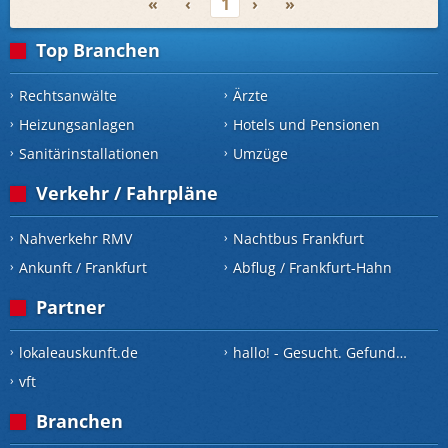
«
‹
1
›
»
Top Branchen
Rechtsanwälte
Ärzte
Heizungsanlagen
Hotels und Pensionen
Sanitärinstallationen
Umzüge
Verkehr / Fahrpläne
Nahverkehr RMV
Nachtbus Frankfurt
Ankunft / Frankfurt
Abflug / Frankfurt-Hahn
Partner
lokaleauskunft.de
hallo! - Gesucht. Gefunden.
vft
Branchen