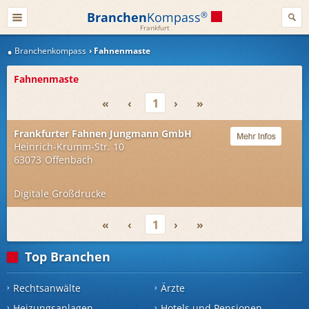
Branchen
Kompass
®
Frankfurt
Branchenkompass
Fahnenmaste
Fahnenmaste
«
‹
1
›
»
Frankfurter Fahnen Jungmann GmbH
Heinrich-Krumm-Str. 10
63073
Offenbach
Digitale Großdrucke
«
‹
1
›
»
Top Branchen
Rechtsanwälte
Ärzte
Heizungsanlagen
Hotels und Pensionen