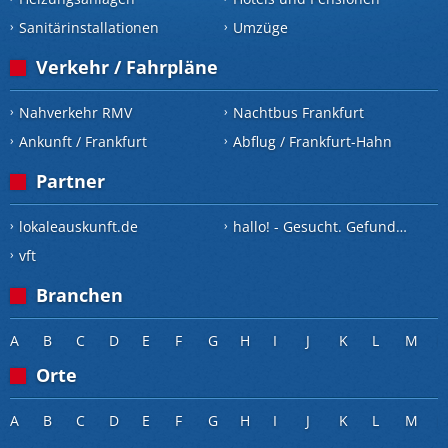
Sanitärinstallationen
Umzüge
Verkehr / Fahrpläne
Nahverkehr RMV
Nachtbus Frankfurt
Ankunft / Frankfurt
Abflug / Frankfurt-Hahn
Partner
lokaleauskunft.de
hallo! - Gesucht. Gefunden.
vft
Branchen
A
B
C
D
E
F
G
H
I
J
K
L
M
Orte
A
B
C
D
E
F
G
H
I
J
K
L
M