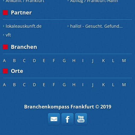
Ankunft / Frankfurt
Abflug / Frankfurt-Hahn
Partner
lokaleauskunft.de
hallo! - Gesucht. Gefunden.
vft
Branchen
A
B
C
D
E
F
G
H
I
J
K
L
M
Orte
A
B
C
D
E
F
G
H
I
J
K
L
M
Branchenkompass Frankfurt © 2019