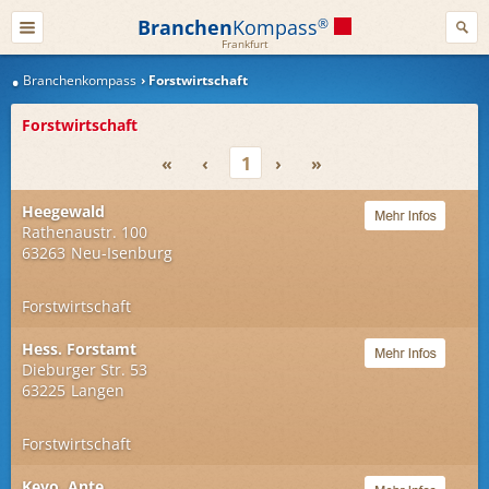
Branchen
Kompass
®
Frankfurt
Branchenkompass
Forstwirtschaft
Forstwirtschaft
«
‹
1
›
»
Heegewald
Rathenaustr. 100
63263
Neu-Isenburg
Forstwirtschaft
Hess. Forstamt
Dieburger Str. 53
63225
Langen
Forstwirtschaft
Kevo, Ante