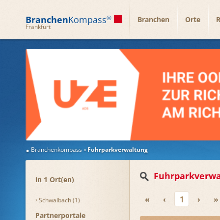
Branchen
Kompass
®
Branchen
Orte
R
Frankfurt
Branchenkompass
Fuhrparkverwaltung
Fuhrparkverwa
in 1 Ort(en)
«
‹
1
›
»
Schwalbach (1)
Partnerportale