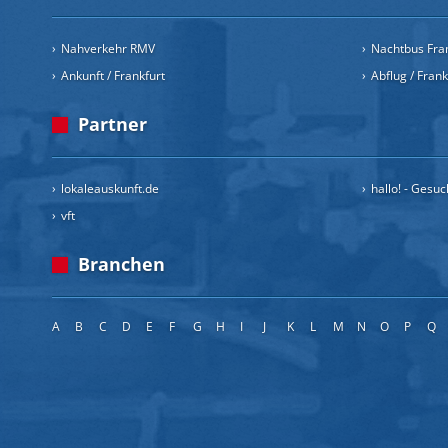
Nahverkehr RMV
Nachtbus Fra
Ankunft / Frankfurt
Abflug / Fran
Partner
lokaleauskunft.de
hallo! - Gesu
vft
Branchen
A
B
C
D
E
F
G
H
I
J
K
L
M
N
O
P
Q