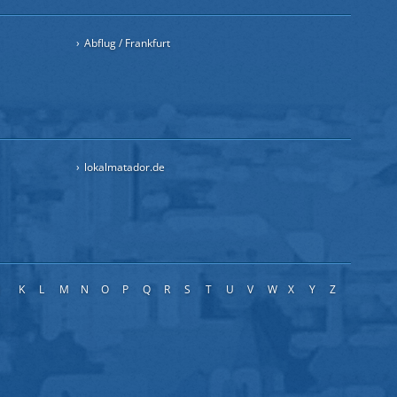
Abflug / Frankfurt
lokalmatador.de
J
K
L
M
N
O
P
Q
R
S
T
U
V
W
X
Y
Z