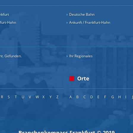
nkfurt
Deutsche Bahn
kfurt-Hahn
Ankunft / Frankfurt-Hahn
cht. Gefunden.
Ihr Regionales
Orte
R
S
T
U
V
W
X
Y
Z
A
B
C
D
E
F
G
H
I
Branchenkompass Frankfurt © 2019