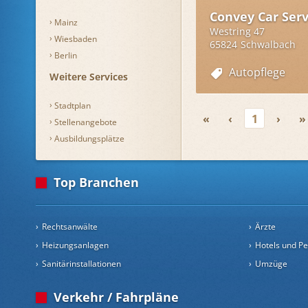
Convey Car Serv
Mainz
Westring 47
Wiesbaden
65824
Schwalbach
Berlin
Autopflege
Weitere Services
Stadtplan
«
‹
1
›
»
Stellenangebote
Ausbildungsplätze
Top Branchen
Rechtsanwälte
Ärzte
Heizungsanlagen
Hotels und P
Sanitärinstallationen
Umzüge
Verkehr / Fahrpläne