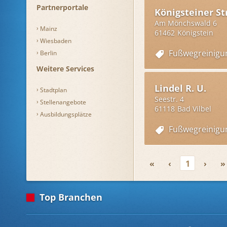
Partnerportale
Königsteiner S
Am Mönchswald 6
Mainz
61462
Königstein
Wiesbaden
Fußwegreinigu
Berlin
Weitere Services
Lindel R. U.
Stadtplan
Seestr. 4
Stellenangebote
61118
Bad Vilbel
Ausbildungsplätze
Fußwegreinigu
«
‹
1
›
»
Top Branchen