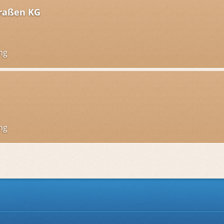
traßen KG
ng
ng