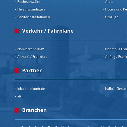
Rechtsanwälte
Ärzte
Heizungsanlagen
Hotels und P
Sanitärinstallationen
Umzüge
Verkehr / Fahrpläne
Nahverkehr RMV
Nachtbus Fra
Ankunft / Frankfurt
Abflug / Fran
Partner
lokaleauskunft.de
hallo! - Gesu
vft
Branchen