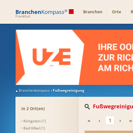
Branchen
Kompass
®
Branchen
Orte
R
Frankfurt
Branchenkompass
Fußwegreinigung
Fußwegreinig
in 2 Ort(en)
«
‹
1
›
»
Königstein (1)
Bad Vilbel (1)