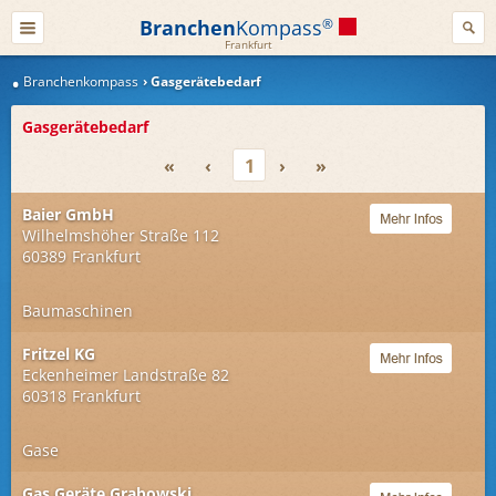
Branchen
Kompass
®
Frankfurt
Branchenkompass
Gasgerätebedarf
Gasgerätebedarf
«
‹
1
›
»
Baier GmbH
Wilhelmshöher Straße 112
60389
Frankfurt
Baumaschinen
Fritzel KG
Eckenheimer Landstraße 82
60318
Frankfurt
Gase
Gas Geräte Grabowski