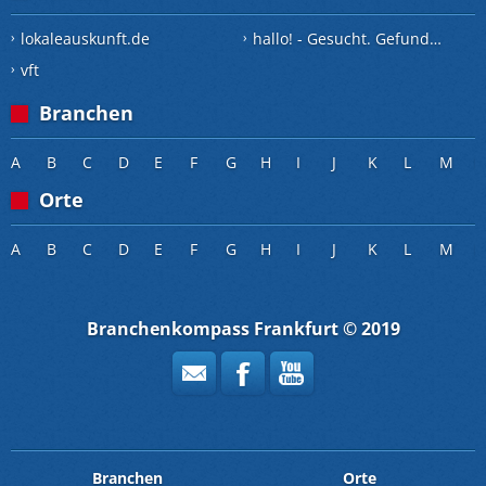
lokaleauskunft.de
hallo! - Gesucht. Gefunden.
vft
Branchen
A
B
C
D
E
F
G
H
I
J
K
L
M
Orte
A
B
C
D
E
F
G
H
I
J
K
L
M
Branchenkompass Frankfurt © 2019
Branchen
Orte