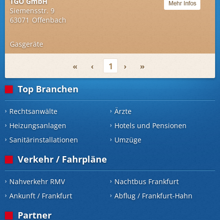
TGO GmbH
Siemensstr. 9
63071
Offenbach
Gasgeräte
«
‹
1
›
»
Top Branchen
Rechtsanwälte
Ärzte
Heizungsanlagen
Hotels und Pensionen
Sanitärinstallationen
Umzüge
Verkehr / Fahrpläne
Nahverkehr RMV
Nachtbus Frankfurt
Ankunft / Frankfurt
Abflug / Frankfurt-Hahn
Partner