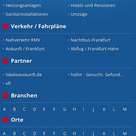
Heizungsanlagen
Hotels und Pensionen
Sanitärinstallationen
Umzüge
Verkehr / Fahrpläne
Nahverkehr RMV
Nachtbus Frankfurt
Ankunft / Frankfurt
Abflug / Frankfurt-Hahn
Partner
lokaleauskunft.de
hallo! - Gesucht. Gefunden.
vft
Branchen
A
B
C
D
E
F
G
H
I
J
K
L
M
Orte
A
B
C
D
E
F
G
H
I
J
K
L
M