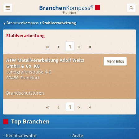
Branchen
Kompass
®
Frankfurt
Branchenkompass
Stahlverarbeitung
Stahlverarbeitung
«
‹
1
›
»
ATW Metallverarbeitung Adolf Waltz
GmbH & Co. KG
Landgrafenstraße 4-6
60486
Frankfurt
Brandschutztüren
«
‹
1
›
»
Top Branchen
Rechtsanwälte
Ärzte