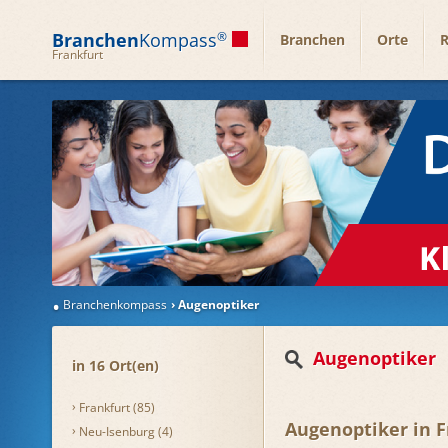
Branchen
Kompass
®
Branchen
Orte
R
Frankfurt
Branchenkompass
Augenoptiker
Augenoptiker
in 16 Ort(en)
Frankfurt (85)
Augenoptiker in 
Neu-Isenburg (4)