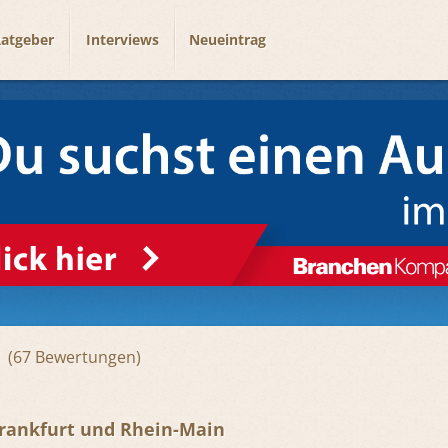
atgeber
Interviews
Neueintrag
67
Frankfurt und Rhein-Main