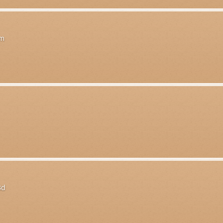
um
3d