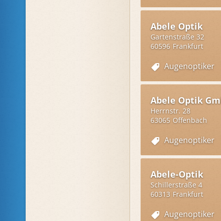
Abele Optik
Gartenstraße 32
60596
Frankfurt
Augenoptiker
Abele Optik G
Herrnstr. 28
63065
Offenbach
Augenoptiker
Abele-Optik
Schillerstraße 4
60313
Frankfurt
Augenoptiker