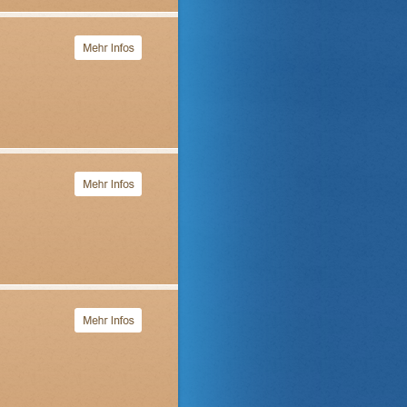
nternet. Über die neuesten
tion des Schaufensters eines
urt.
rillenfassungen
. Hierfür gibt es
Gespür für feine Arbeiten sind
 Schritte immer noch mit der
idung, mit welchen Gläsern
das
nen eine Übersicht
tigen Optikers.