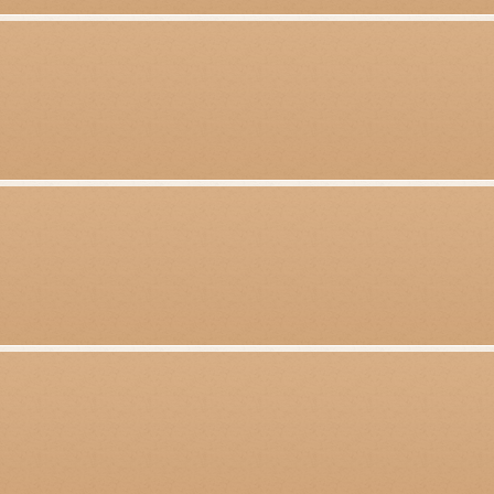
g gehört auch die Recherche nach aktuellen Brillenmodellen in Katalogen und im I
 der Kontaktlinsen sollte der Fachmann immer informiert sein. Auch die Dekora
nkfurt und Rhein-Main gehört zu den Aufgaben von guten Augenoptikern in Frankf
ung ist immer wieder die korrekte Einarbeitung der
Korrektionsgläser in die B
Gläser exakt zentrieren und in die Fassung einarbeiten. Geschicklichkeit und ein 
ungen, denn obwohl vieles mit Maschinen gemacht wird, sind die entscheidenden
e
Untersuchung der Augen
ist wichtig, denn diese ist die Basis für die Entsche
s.
lle in Frankfurt? Unser Branchenkompass für den Großraum Frankfurt bietet Ih
rille kaufen in Frankfurt – der Branchenkompass hilft Ihnen bei der Wahl des rich