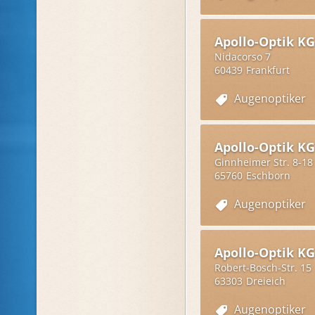
Apollo-Optik KG
Nidacorso 7
60439
Frankfurt
Augenoptiker
Apollo-Optik KG
Ginnheimer Str. 8-18
65760
Eschborn
Augenoptiker
Apollo-Optik KG
Robert-Bosch-Str. 15
63303
Dreieich
Augenoptiker