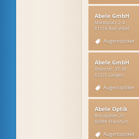
Wirtschaft. Zum Arbeitsallta
Entwicklungen auf dem Gebiet
Optiker-Fachgeschäfts in Fra
Abele GmbH
Marktplatz 2-4
Eine technische Herausforder
spezielle Maschinen, die die 
61118
Bad Vilbel
dafür unbedingte Voraussetz
Hand vorzunehmen. Auch di
Augenoptiker
Sehen
korrigiert werden mus
Wo bekomme ich eine gute Bri
zuverlässiger Augenoptiker. B
Abele GmbH
Rheinstr. 37-39
63225
Langen
Augenoptiker
Abele Optik
Borsigallee 26
60388
Frankfurt
Augenoptiker