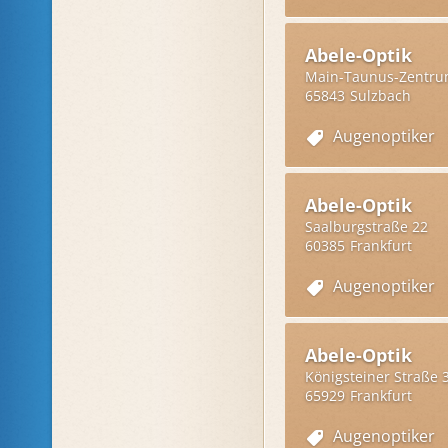
Abele-Optik
Main-Taunus-Zentr
65843
Sulzbach
Augenoptiker
Abele-Optik
Saalburgstraße 22
60385
Frankfurt
Augenoptiker
Abele-Optik
Königsteiner Straße 
65929
Frankfurt
Augenoptiker