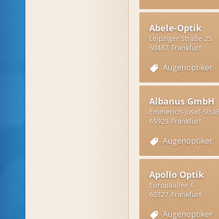
Abele-Optik
Leipziger Straße 25
60487
Frankfurt
Augenoptiker
Albanus GmbH
Emmerich-Josef-Stra
65929
Frankfurt
Augenoptiker
Apollo Optik
Europaallee 6
60327
Frankfurt
Augenoptiker